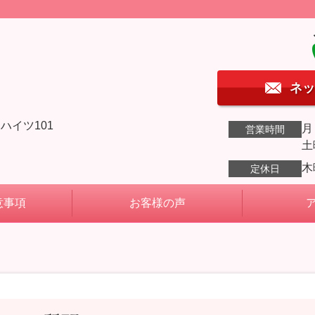
ネッ
ハイツ101
月
営業時間
土
木
定休日
意事項
お客様の声