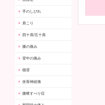
手のしびれ
肩こり
四十肩/五十肩
膝の痛み
背中の痛み
猫背
坐骨神経痛
腰椎すべり症