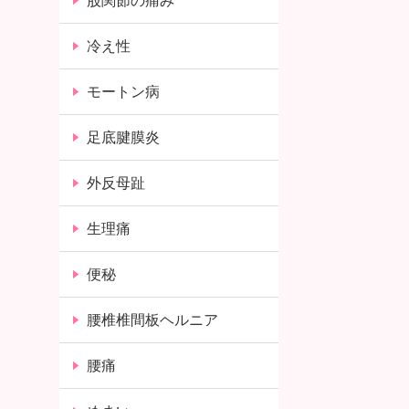
股関節の痛み
冷え性
モートン病
足底腱膜炎
外反母趾
生理痛
便秘
腰椎椎間板ヘルニア
腰痛