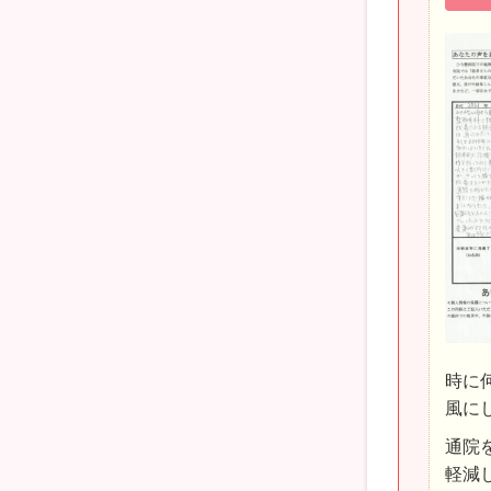
時に
風に
通院
軽減