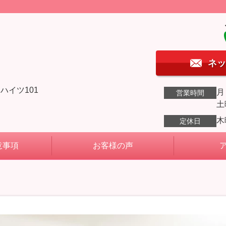
ネッ
ハイツ101
月
営業時間
土
木
定休日
意事項
お客様の声