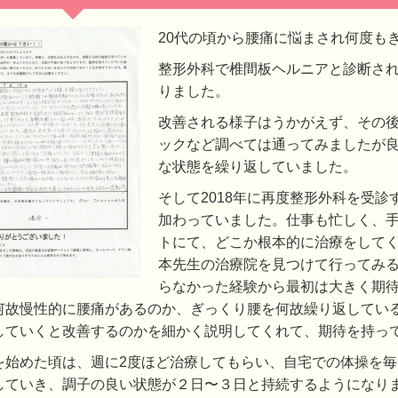
20代の頃から腰痛に悩まされ何度も
整形外科で椎間板ヘルニアと診断さ
りました。
改善される様子はうかがえず、その
ックなど調べては通ってみましたが
な状態を繰り返していました。
そして2018年に再度整形外科を受
加わっていました。仕事も忙しく、
トにて、どこか根本的に治療をして
本先生の治療院を見つけて行ってみ
らなかった経験から最初は大きく期
何故慢性的に腰痛があるのか、ぎっくり腰を何故繰り返してい
していくと改善するのかを細かく説明してくれて、期待を持っ
を始めた頃は、週に2度ほど治療してもらい、自宅での体操を
していき、調子の良い状態が２日〜３日と持続するようになり