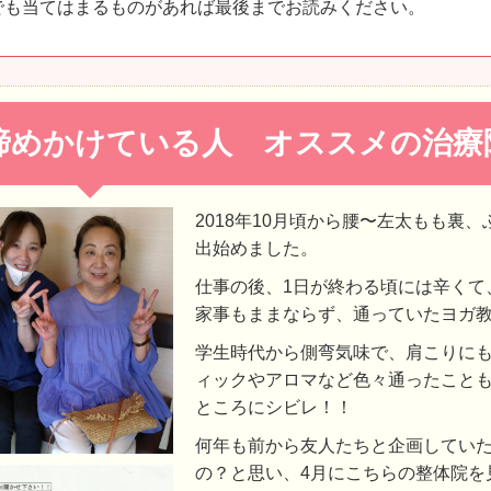
でも当てはまるものがあれば最後までお読みください。
諦めかけている人 オススメの治療
2018年10月頃から腰〜左太もも裏
出始めました。
仕事の後、1日が終わる頃には辛くて
家事もままならず、通っていたヨガ
学生時代から側弯気味で、肩こりに
ィックやアロマなど色々通ったこと
ところにシビレ！！
何年も前から友人たちと企画していた
の？と思い、4月にこちらの整体院を