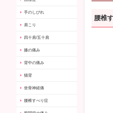
手のしびれ
腰椎
肩こり
四十肩/五十肩
膝の痛み
背中の痛み
猫背
坐骨神経痛
腰椎すべり症