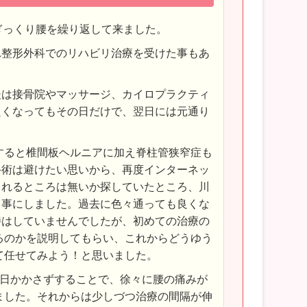
ぎっくり腰を繰り返して来ました。
れ整形外科でのリハビリ治療を受けた事もあ
後は接骨院やマッサージ、カイロプラクティ
良くなってもその日だけで、翌日には元通り
診すると椎間板ヘルニアに加え脊柱管狭窄症も
手術は避けたい思いから、再度インターネッ
くれるところは無いか探していたところ、川
る事にしました。過去に色々通っても良くな
待はしていませんでしたが、初めての治療の
るのかを説明してもらい、これからどうゆう
て任せてみよう！と思いました。
毎日かかさずすることで、徐々に腰の痛みが
ました。それからは少しづつ治療の間隔が伸