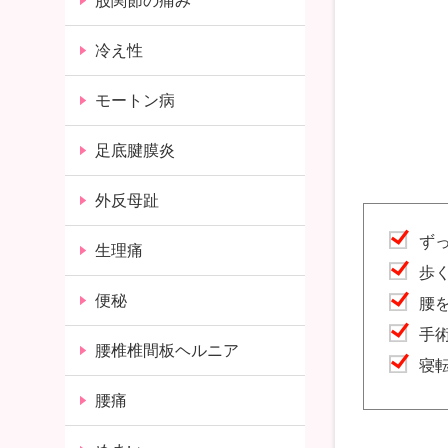
股関節の痛み
冷え性
モートン病
足底腱膜炎
外反母趾
ず
生理痛
歩
便秘
腰
手
腰椎椎間板ヘルニア
寝
腰痛