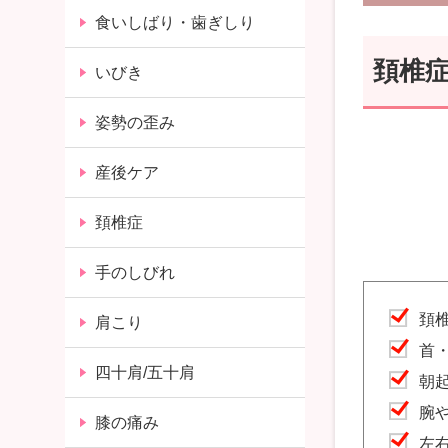
食いしばり・歯ぎしり
頚椎
いびき
姿勢の歪み
産後ケア
頚椎症
手のしびれ
頚
肩こり
首
四十肩/五十肩
朝
腕
膝の痛み
左