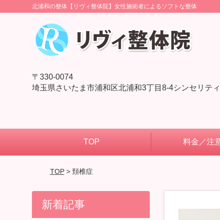
北浦和の整体【リヴィ整体院】女性施術者によるソフトな整体
〒330-0074
埼玉県さいたま市浦和区北浦和3丁目8-4シンセリティ
TOP
料金／注
TOP
> 頚椎症
新着記事