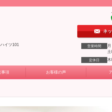
ネッ
ハイツ101
月
営業時間
土
木
定休日
意事項
お客様の声