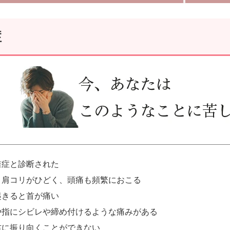
症
椎症と診断された
・肩コリがひどく、頭痛も頻繁におこる
起きると首が痛い
や指にシビレや締め付けるような痛みがある
右に振り向くことができない