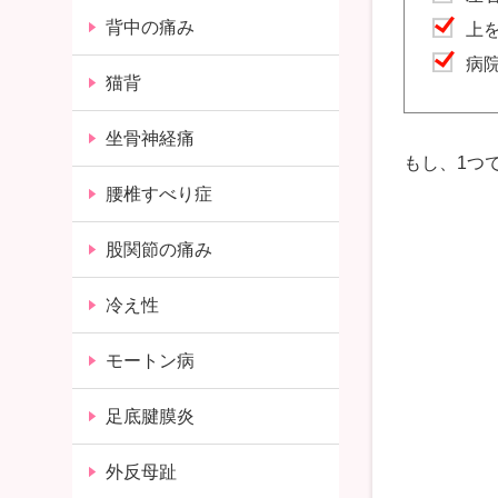
背中の痛み
上
病
猫背
坐骨神経痛
もし、1つ
腰椎すべり症
股関節の痛み
冷え性
モートン病
足底腱膜炎
外反母趾