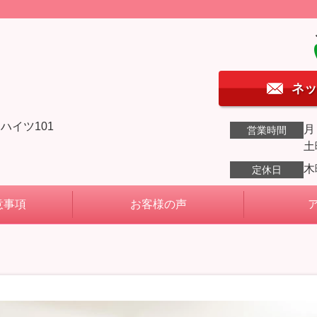
ネッ
ハイツ101
月
営業時間
土
木
定休日
意事項
お客様の声