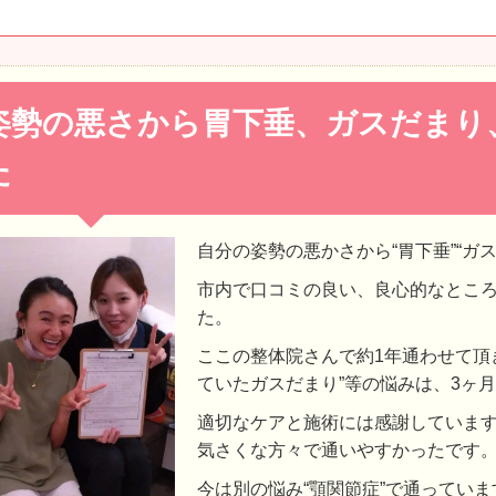
姿勢の悪さから胃下垂、ガスだまり
た
自分の姿勢の悪かさから“胃下垂”“ガ
市内で口コミの良い、良心的なとこ
た。
ここの整体院さんで約1年通わせて頂き
ていたガスだまり”等の悩みは、3ヶ
適切なケアと施術には感謝していま
気さくな方々で通いやすかったです
今は別の悩み“顎関節症”で通ってい