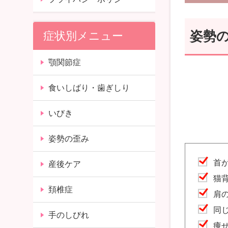
姿勢
症状別メニュー
顎関節症
食いしばり・歯ぎしり
いびき
姿勢の歪み
首
産後ケア
猫
頚椎症
肩
同
手のしびれ
痩