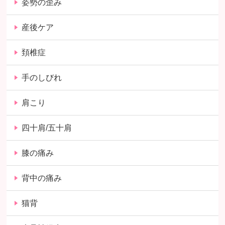
姿勢の歪み
産後ケア
頚椎症
手のしびれ
肩こり
四十肩/五十肩
膝の痛み
背中の痛み
猫背