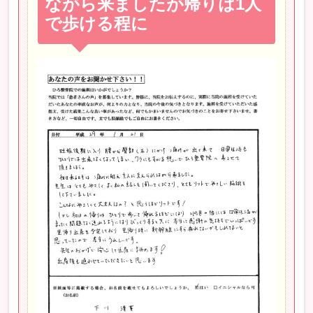
ながら来ましたが帰りは1人
で歩ける程に