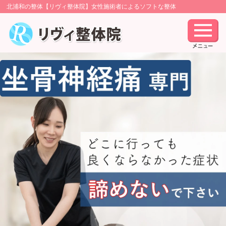
北浦和の整体【リヴィ整体院】女性施術者によるソフトな整体