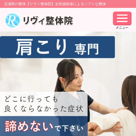
北浦和の整体【リヴィ整体院】女性施術者によるソフトな整体