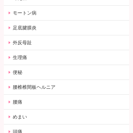
モートン病
足底腱膜炎
外反母趾
生理痛
便秘
腰椎椎間板ヘルニア
腰痛
めまい
頭痛