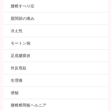
腰椎すべり症
股関節の痛み
冷え性
モートン病
足底腱膜炎
外反母趾
生理痛
便秘
腰椎椎間板ヘルニア