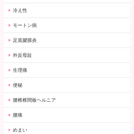
冷え性
モートン病
足底腱膜炎
外反母趾
生理痛
便秘
腰椎椎間板ヘルニア
腰痛
めまい