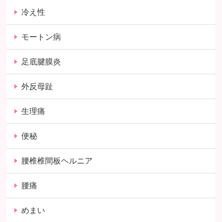
冷え性
モートン病
足底腱膜炎
外反母趾
生理痛
便秘
腰椎椎間板ヘルニア
腰痛
めまい