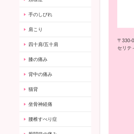
手のしびれ
肩こり
〒330-0
四十肩/五十肩
セリティ
膝の痛み
背中の痛み
猫背
坐骨神経痛
腰椎すべり症