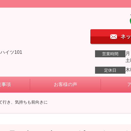
ネッ
ハイツ101
月
営業時間
土
木
定休日
意事項
お客様の声
て行き、気持ちも前向きに