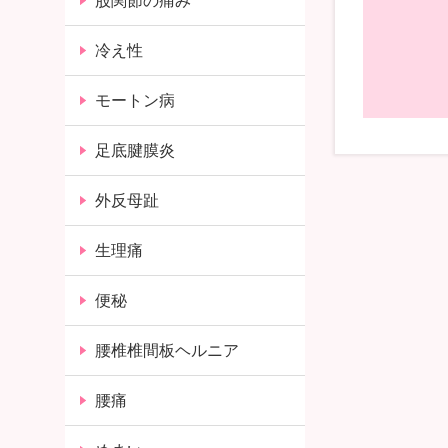
股関節の痛み
冷え性
モートン病
足底腱膜炎
外反母趾
生理痛
便秘
腰椎椎間板ヘルニア
腰痛