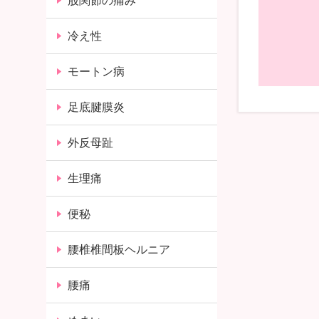
股関節の痛み
冷え性
モートン病
足底腱膜炎
外反母趾
生理痛
便秘
腰椎椎間板ヘルニア
腰痛