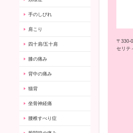
手のしびれ
肩こり
〒330-0
四十肩/五十肩
セリティ
膝の痛み
背中の痛み
猫背
坐骨神経痛
腰椎すべり症