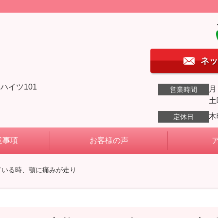
ネッ
ハイツ101
月
営業時間
土
木
定休日
意事項
お客様の声
ている時、顎に痛みが走り