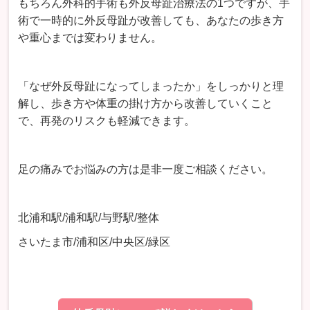
もちろん外科的手術も外反母趾治療法の1つですが、手
術で一時的に外反母趾が改善しても、あなたの歩き方
や重心までは変わりません。
「なぜ外反母趾になってしまったか」をしっかりと理
解し、歩き方や体重の掛け方から改善していくこと
で、再発のリスクも軽減できます。
足の痛みでお悩みの方は是非一度ご相談ください。
北浦和駅
/
浦和駅
/
与野駅
/
整体
さいたま市
/
浦和区
/
中央区
/
緑区