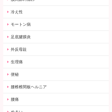
冷え性
モートン病
足底腱膜炎
外反母趾
生理痛
便秘
腰椎椎間板ヘルニア
腰痛
めまい