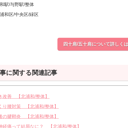
和駅
/
与野駅
/
整体
浦和区
/
中央区
/
緑区
四十肩/五十肩について詳しく
事に関する関連記事
き改善 【北浦和/整体】
くり腰対策 【北浦和/整体】
後の腱鞘炎 【北浦和/整体】
神経痛って結局なに？ 【北浦和/整体】