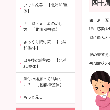
四十
いびき改善 【北浦和/整
体】
四十肩・五
四十肩・五十肩の治し
特に感染や
方 【北浦和/整体】
肩に痛みと
ぎっくり腰対策 【北浦
和/整体】
服の着替え
出産後の腱鞘炎 【北浦
初期症状の
和/整体】
坐骨神経痛って結局な
に？ 【北浦和/整体】
もっと見る