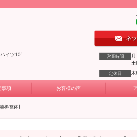
ネッ
ハイツ101
月
営業時間
土
木
定休日
意事項
お客様の声
浦和/整体】