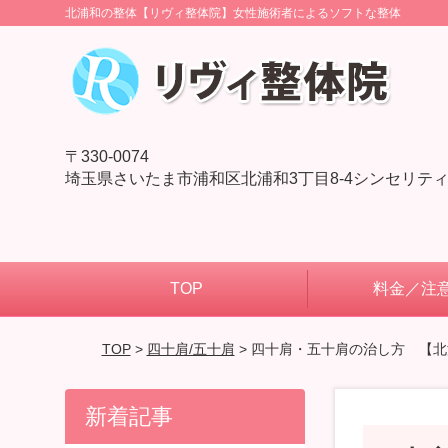
北浦和の整体【リヴィ整体院】女性施術者によるソフトな整体
〒330-0074
埼玉県さいたま市浦和区北浦和3丁目8-4シンセリティ
TOP
料金／注
TOP
>
四十肩/五十肩
> 四十肩・五十肩の治し方 【北
新着記事