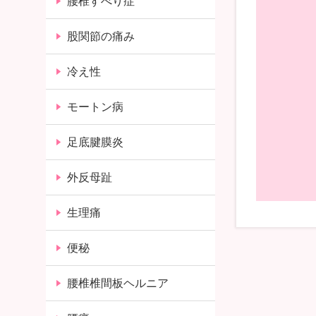
腰椎すべり症
股関節の痛み
冷え性
モートン病
足底腱膜炎
外反母趾
生理痛
便秘
腰椎椎間板ヘルニア