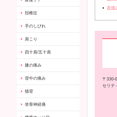
産後
頚椎症
手のしびれ
肩こり
四十肩/五十肩
膝の痛み
背中の痛み
〒330-0
セリティ
猫背
坐骨神経痛